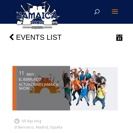
EVENTS LIST
11
MAY
EL BERRUECO
ACTUACIONES JAMAICA
SHOW
INSERT SHORTCODE
All day long
El Berrueco
,
Madrid
,
España