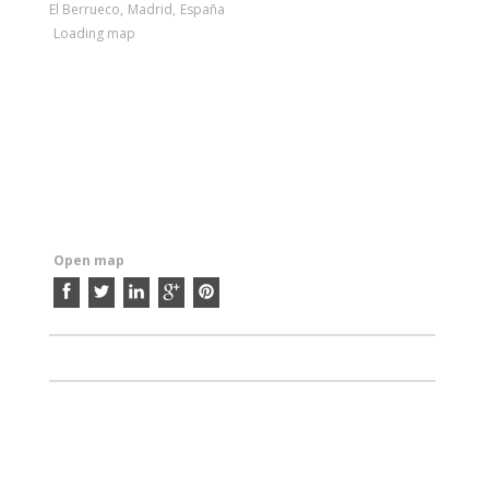
El Berrueco
,
Madrid
,
España
Loading map
Open map