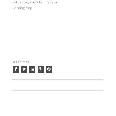
Vall de Uxó
,
Castellón
,
España
Loading map
Open map