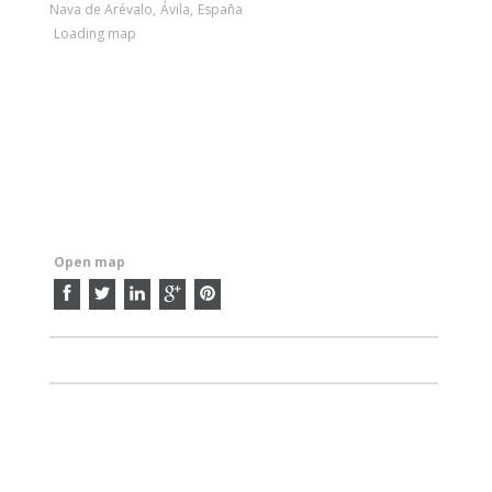
Nava de Arévalo
,
Ávila
,
España
Loading map
Open map