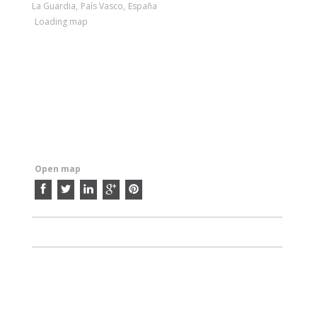
La Guardia
,
País Vasco
,
España
Loading map
Open map