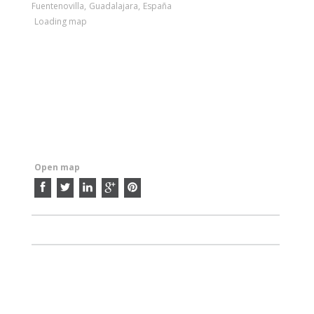
Fuentenovilla
,
Guadalajara
,
España
Loading map
Open map