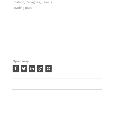
Escatrón
,
Zaragoza
,
España
Loading map
Open map