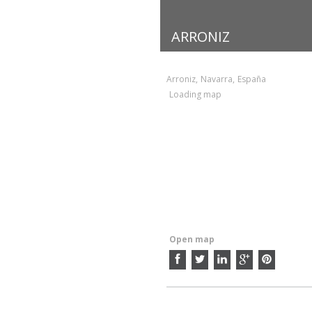
ARRONIZ
Arroniz
,
Navarra
,
España
Loading map
Open map