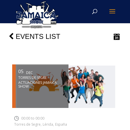
EVENTS LIST
05
DEC
TORRES DE SEGRE
ACTUACIONES JAMAICA
SHOW
INSERT SHORTCODE
00:00 to 00:00
Torres de Segre
,
Lérida
,
España