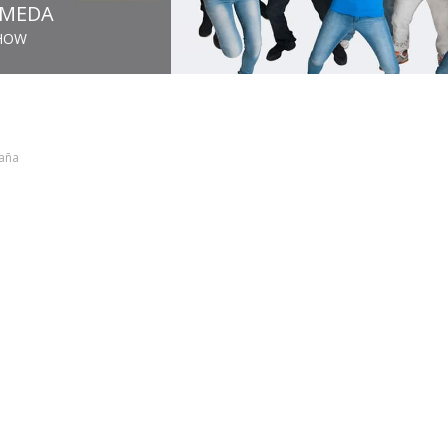
AMEDA
SHOW
aña