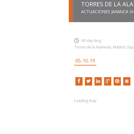
TORRES DE LA AL
ACTUACIONES JAMAICA 
INSERT SHORTCODE
All day long
Torres de la Alameda
,
Madrid
,
Esp
05-10-19
Loading map