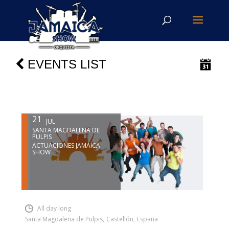
EVENTS LIST
21
JUL
SANTA MAGDALENA DE
PULPIS
ACTUACIONES JAMAICA
SHOW
INSERT SHORTCODE
All day long
Santa Magdalena de Pulpis
,
Castellón
,
España