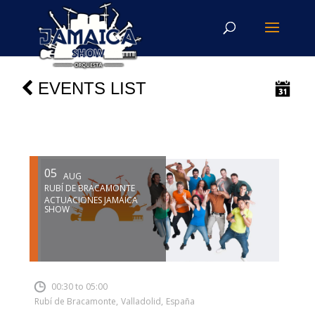
EVENTS LIST
05
AUG
RUBÍ DE BRACAMONTE
ACTUACIONES JAMAICA
SHOW
INSERT SHORTCODE
00:30 to 05:00
Rubí de Bracamonte
,
Valladolid
,
España