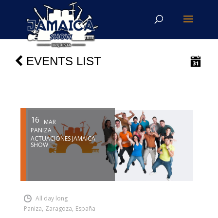
EVENTS LIST
16
MAR
PANIZA
ACTUACIONES JAMAICA
SHOW
INSERT SHORTCODE
All day long
Paniza
,
Zaragoza
,
España