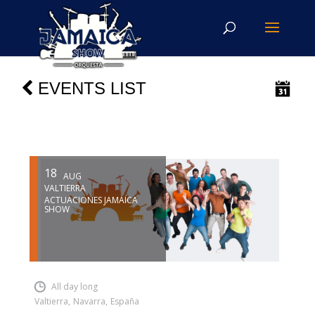
EVENTS LIST
18
AUG
VALTIERRA
ACTUACIONES JAMAICA
SHOW
INSERT SHORTCODE
All day long
Valtierra
,
Navarra
,
España