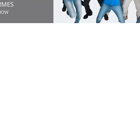
RMES
SHOW
a