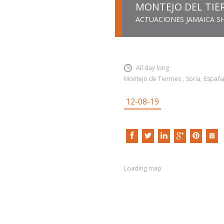
MONTEJO DEL TIE
ACTUACIONES JAMAICA 
INSERT SHORTCODE
All day long
Montejo de Tiermes
,
Soria
,
Españ
12-08-19
Loading map