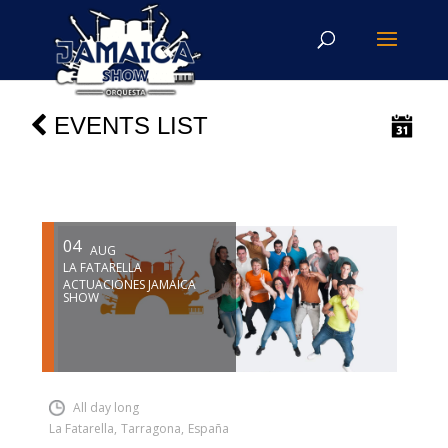
EVENTS LIST
04
AUG
LA FATARELLA
ACTUACIONES JAMAICA
SHOW
INSERT SHORTCODE
All day long
La Fatarella
,
Tarragona
,
España