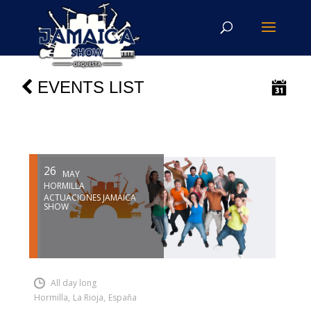
EVENTS LIST
26
MAY
HORMILLA
ACTUACIONES JAMAICA
SHOW
INSERT SHORTCODE
All day long
Hormilla
,
La Rioja
,
España