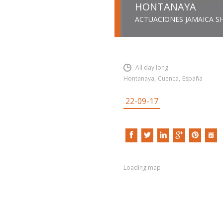
HONTANAYA
ACTUACIONES JAMAICA 
INSERT SHORTCODE
All day long
Hontanaya
,
Cuenca
,
España
22-09-17
Loading map