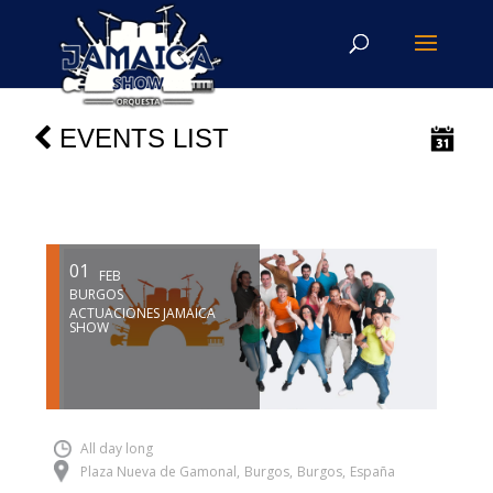
EVENTS LIST
01
FEB
BURGOS
ACTUACIONES JAMAICA
SHOW
INSERT SHORTCODE
All day long
Plaza Nueva de Gamonal
,
Burgos
,
Burgos
,
España