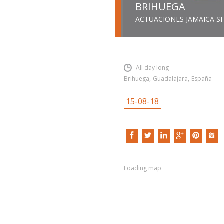
BRIHUEGA
ACTUACIONES JAMAICA 
INSERT SHORTCODE
All day long
Brihuega
,
Guadalajara
,
España
15-08-18
Loading map